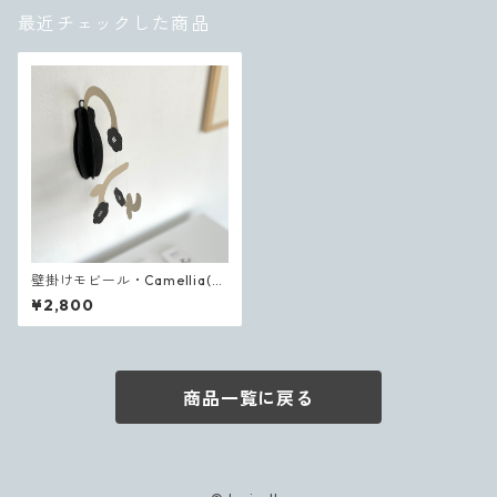
最近チェックした商品
壁掛けモビール・Camellia(カ
メリア)
¥2,800
商品一覧に戻る