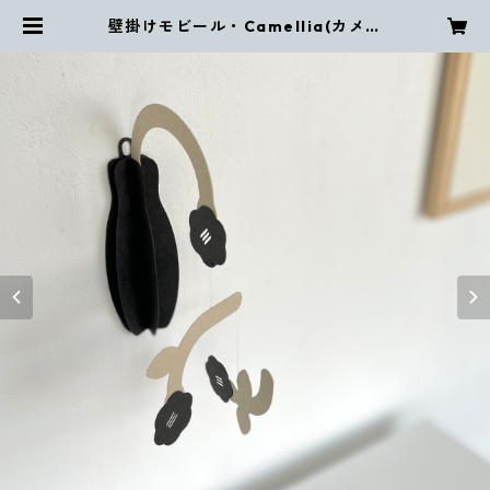
壁掛けモビール・Camellia(カメリ
ア) | toricolle